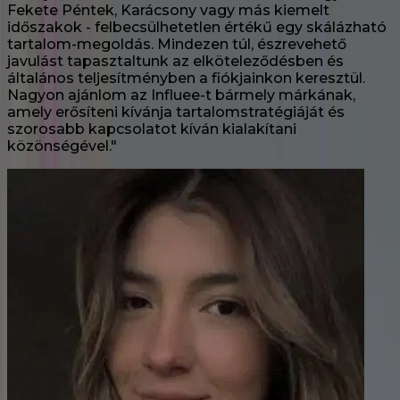
Fekete Péntek, Karácsony vagy más kiemelt
időszakok - felbecsülhetetlen értékű egy skálázható
tartalom-megoldás. Mindezen túl, észrevehető
javulást tapasztaltunk az elköteleződésben és
általános teljesítményben a fiókjainkon keresztül.
Nagyon ajánlom az Influee-t bármely márkának,
amely erősíteni kívánja tartalomstratégiáját és
szorosabb kapcsolatot kíván kialakítani
közönségével."