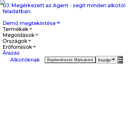
ÚJ: Megérkezett az Agent - segít minden alkotói
feladatban.
Demó megtekintése
Termékek
Megoldások
Országok
Erőforrások
Árazás
Termékek
Alkotóknak
Bejelentkezés Márkaként
Kezdje
Igény szerinti UGC Készítés
UGC kreátoroktól világszerte.