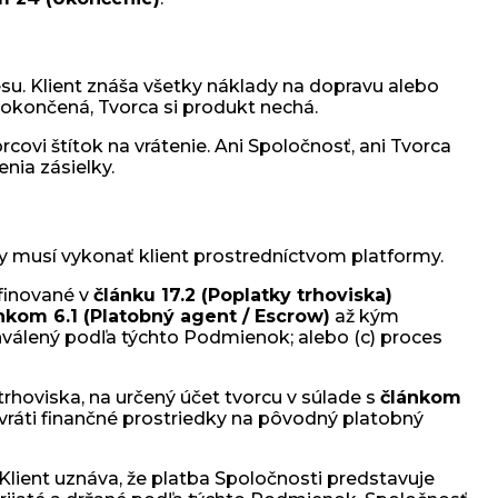
su. Klient znáša všetky náklady na dopravu alebo
dokončená, Tvorca si produkt nechá.
ovi štítok na vrátenie. Ani Spoločnosť, ani Tvorca
nia zásielky.
y musí vykonať klient prostredníctvom platformy.
efinované v
článku 17.2 (Poplatky trhoviska)
nkom 6.1 (Platobný agent / Escrow)
až kým
chválený podľa týchto Podmienok; alebo (c) proces
trhoviska, na určený účet tvorcu v súlade s
článkom
 vráti finančné prostriedky na pôvodný platobný
Klient uznáva, že platba Spoločnosti predstavuje