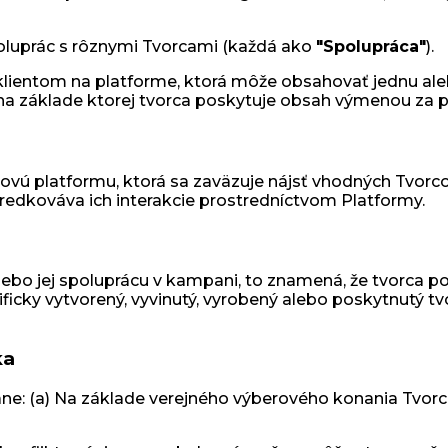
oluprác s rôznymi Tvorcami (každá ako
"Spolupráca"
).
lientom na platforme, ktorá môže obsahovať jednu ale
a základe ktorej tvorca poskytuje obsah výmenou za 
ú platformu, ktorá sa zaväzuje nájsť vhodných Tvorcov 
redkováva ich interakcie prostredníctvom Platformy.
alebo jej spoluprácu v kampani, to znamená, že tvorca p
ificky vytvorený, vyvinutý, vyrobený alebo poskytnutý 
ka
ne: (a) Na základe verejného výberového konania Tvorca