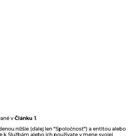
vané v
Článku 1
.
nou nižšie (ďalej len "Spoločnosť") a entitou alebo
te k Službám alebo ich používate v mene svojej