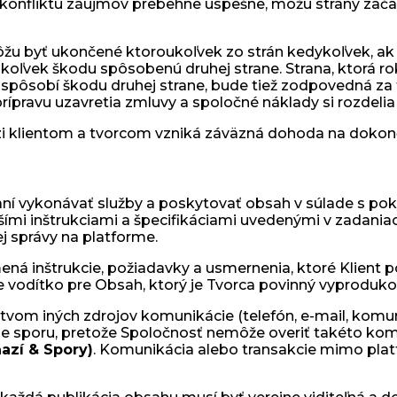
 konfliktu záujmov prebehne úspešne, môžu strany zača
u byť ukončené ktoroukoľvek zo strán kedykoľvek, ak si
oľvek škodu spôsobenú druhej strane. Strana, ktorá ro
pôsobí škodu druhej strane, bude tiež zodpovedná za 
ípravu uzavretia zmluvy a spoločné náklady si rozdelia 
zi klientom a tvorcom vzniká záväzná dohoda na dokon
azaní vykonávať služby a poskytovať obsah v súlade s po
šími inštrukciami a špecifikáciami uvedenými v zadani
 správy na platforme.
ná inštrukcie, požiadavky a usmernenia, ktoré Klient p
ne vodítko pre Obsah, ktorý je Tvorca povinný vyproduko
tvom iných zdrojov komunikácie (telefón, e-mail, komu
de sporu, pretože Spoločnosť nemôže overiť takéto kom
ňazí & Spory)
. Komunikácia alebo transakcie mimo pla