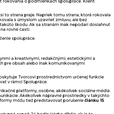
ť rokovania o podmienkach spolupráce. Klient
 to strana praje. Napriek tomu strana, ktorá rokovala
kovala s úmyslom uzavrieť zmluvu, ale bez
takúto škodu. Ak sa stranám inak nepodarí dosiahnuť
na rovné časti.
čenie spolupráce.
kynmi a kreatívnymi, redakčnými, estetickými a
ach pre obsah alebo inak komunikovanými
oskytuje Tvorcovi prostredníctvom určenej funkcie
vať v rámci Spolupráce.
nikačné platformy, osobne, akékoľvek sociálne médiá
unikácie. Akékoľvek nápravné prostriedky v takýchto
tformy môžu tiež predstavovať porušenie
článku 15