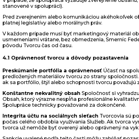
V prípade, že spolupráca vyžaduje zverejnenie obsahu, 
stanovené v spolupráci).
Pred zverejnením alebo komunikáciou akéhokoľvek obs
platnej legislatívy alebo morálnych práv.
V každom prípade musí byť marketingový materiál ob
usmerneniami vrátane, bez obmedzenia, Smerníc Feder
pôvodu Tvorcu čas od času.
4.1 Oprávnenosť tvorcu a dôvody pozastavenia
Preskúmanie portfólia a oprávnenosť
Účasť na spol
predložených materiálov tvorcu zo strany spoločnosti
ak sa portfólio, štýl alebo schopnosti tvorcu považujú
Konštantne nekvalitný obsah
Spoločnosť si vyhradzu
Obsah, ktorý výrazne nespĺňa profesionálne kvalitatív
Spolupráce technicky považované za dokončené.
Integrita účtu na sociálnych sieťach
Tvorcovia sú pov
počas celého obdobia využívania Služieb. Ak tvorca vy
tvorca už nemôže byť overený alebo oprávnený na vyk
Sankcie uvalené podľa tejto časti môžu zahŕňať pozas