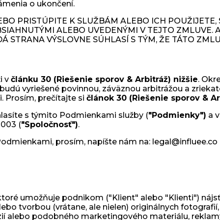
ámenia o ukončení.
BO PRISTÚPITE K SLUŽBÁM ALEBO ICH POUŽIJETE, S
IAHNUTÝMI ALEBO UVEDENÝMI V TEJTO ZMLUVE. A
DÁ STRANA VÝSLOVNE SÚHLASÍ S TÝM, ŽE TÁTO ZML
i v
článku 30 (Riešenie sporov & Arbitráž) nižšie
. Okr
 budú vyriešené povinnou, záväznou arbitrážou a zrieka
. Prosím, prečítajte si
článok 30 (Riešenie sporov & Ar
hlasíte s týmito Podmienkami služby (
"Podmienky")
a v
0003 (
"Spoločnosť")
.
 Podmienkami, prosím, napíšte nám na: legal@influee.co
toré umožňuje podnikom ("Klient" alebo "Klienti") nájsť 
tvorbou (vrátane, ale nielen) originálnych fotografií, 
nzií alebo podobného marketingového materiálu, reklam