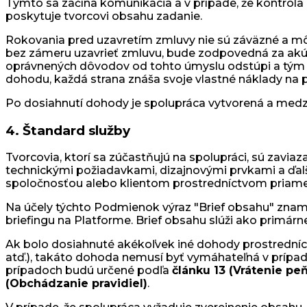
Týmto sa začína komunikácia a v prípade, že kontrola
poskytuje tvorcovi obsahu zadanie.
Rokovania pred uzavretím zmluvy nie sú záväzné a môž
bez zámeru uzavrieť zmluvu, bude zodpovedná za akúk
oprávnených dôvodov od tohto úmyslu odstúpi a tým s
dohodu, každá strana znáša svoje vlastné náklady na pr
Po dosiahnutí dohody je spolupráca vytvorená a med
4. Štandard služby
Tvorcovia, ktorí sa zúčastňujú na spolupráci, sú zavi
technickými požiadavkami, dizajnovými prvkami a ďal
spoločnosťou alebo klientom prostredníctvom priamej
Na účely týchto Podmienok výraz "Brief obsahu" zname
briefingu na Platforme. Brief obsahu slúži ako primár
Ak bolo dosiahnuté akékoľvek iné dohody prostredníc
atď.), takáto dohoda nemusí byť vymáhateľná v prípa
prípadoch budú určené podľa
článku 13 (Vrátenie pe
(Obchádzanie pravidiel)
.