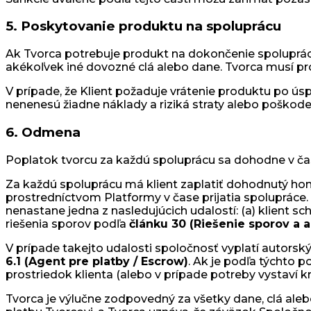
5. Poskytovanie produktu na spoluprácu
Ak Tvorca potrebuje produkt na dokončenie spolupráce
akékoľvek iné dovozné clá alebo dane. Tvorca musí pr
V prípade, že Klient požaduje vrátenie produktu po ús
nenenesú žiadne náklady a riziká straty alebo poškode
6. Odmena
Poplatok tvorcu za každú spoluprácu sa dohodne v čas
Za každú spoluprácu má klient zaplatiť dohodnutý hono
prostredníctvom Platformy v čase prijatia spoluprác
nenastane jedna z nasledujúcich udalostí: (a) klient 
riešenia sporov podľa
článku 30 (Riešenie sporov a a
V prípade takejto udalosti spoločnosť vyplatí autorský
6.1 (Agent pre platby / Escrow)
. Ak je podľa týchto 
prostriedok klienta (alebo v prípade potreby vystaví kr
Tvorca je výlučne zodpovedný za všetky dane, clá alebo