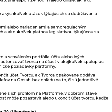
stupná aspoň 24 hodín (alebo dlhšie, ak je to
 akýchkoľvek otázok týkajúcich sa dodržiavania
ismi alebo nariadeniami a samoregulačnými
 a akoukoľvek platnou legislatívou týkajúcou sa
a schválením portfólia, účtu alebo iných
utorizovať tvorcu na účasť v akejkoľvek spolupráci,
hnické požiadavky platformy.
ončiť účet Tvorcu, ak Tvorca opakovane dodáva
efov na Obsah, bez ohľadu na to, či sú jednotlivé
jené s ich profilom na Platforme, v dobrom stave
nosť môže pozastaviť alebo ukončiť účet tvorcu, keďže
m 24 (Ukončenie)
.