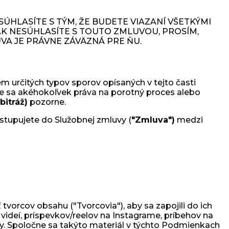
ÚHLASÍTE S TÝM, ŽE BUDETE VIAZANÍ VŠETKÝMI
K NESÚHLASÍTE S TOUTO ZMLUVOU, PROSÍM,
UVA JE PRÁVNE ZÁVÄZNÁ PRE ŇU.
em určitých typov sporov opísaných v tejto časti
te sa akéhokoľvek práva na porotný proces alebo
bitráž)
pozorne.
stupujete do Služobnej zmluvy (
"Zmluva")
medzi
tvorcov obsahu ("Tvorcovia"), aby sa zapojili do ich
videí, príspevkov/reelov na Instagrame, príbehov na
y. Spoločne sa takýto materiál v týchto Podmienkach