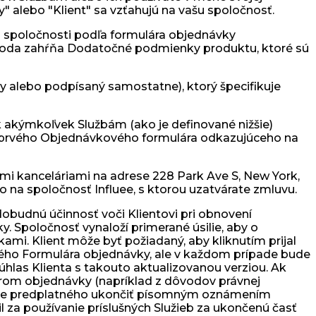
y" alebo "Klient" sa vzťahujú na vašu spoločnosť.
d spoločnosti podľa formulára objednávky
dohoda zahŕňa Dodatočné podmienky produktu, ktoré sú
 alebo podpísaný samostatne), ktorý špecifikuje
k akýmkoľvek Službám (ako je definované nižšie)
um prvého Objednávkového formulára odkazujúceho na
nými kanceláriami na adrese 228 Park Ave S, New York,
o na spoločnosť Influee, s ktorou uzatvárate zmluvu.
obudnú účinnosť voči Klientovi pri obnovení
. Spoločnosť vynaloží primerané úsilie, aby o
mi. Klient môže byť požiadaný, aby kliknutím prijal
ého Formulára objednávky, ale v každom prípade bude
úhlas Klienta s takouto aktualizovanou verziou. Ak
rom objednávky (napríklad z dôvodov právnej
dobie predplatného ukončiť písomným oznámením
l za používanie príslušných Služieb za ukončenú časť