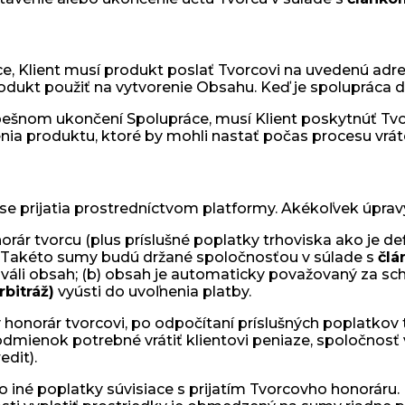
, Klient musí produkt poslať Tvorcovi na uvedenú adre
odukt použiť na vytvorenie Obsahu. Keď je spolupráca 
pešnom ukončení Spolupráce, musí Klient poskytnúť Tvorc
nia produktu, ktoré by mohli nastať počas procesu vráte
e prijatia prostredníctvom platformy. Akékoľvek úprav
rár tvorcu (plus príslušné poplatky trhoviska ako je d
e. Takéto sumy budú držané spoločnosťou v súlade s
člá
schváli obsah; (b) obsah je automaticky považovaný za s
rbitráž)
vyústi do uvoľnenia platby.
 honorár tvorcovi, po odpočítaní príslušných poplatkov 
podmienok potrebné vrátiť klientovi peniaze, spoločnosť
edit).
 iné poplatky súvisiace s prijatím Tvorcovho honoráru. 