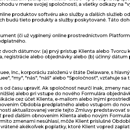
 Dohodu v mene svojej spoločnosti, a všetky odkazy na "v
line produktov softvéru ako služby a ďalších služieb o
rých budú tieto produkty a služby poskytované. Táto 
ent (či už vyplnený online prostredníctvom Platformy
edplatného.
 dvoch dátumov: (a) prvý prístup Klienta alebo Tvorcu 
a, registrácie alebo objednávky alebo (b) účinný dát
uee, Inc., korporáciu založenú v štáte Delaware, s hlav
", "my", "nás", "náš" alebo "Spoločnosť", vzťahuje sa t
 od času upraviť. Ak spoločnosť neurčí inak, zmeny nad
ižšie) alebo pri vstupe do nového Formulára objednávky
cie cez účet Klienta, e-mailom alebo inými prostriedka
obnovením Obdobia predplatného alebo vstupom do nov
osti aktualizovanej verzie tejto Zmluvy predstavovať s
ť pred ďalším obnovením Klienta alebo novým Formulá
takýmito zmenami nesúhlasí, môže Klient príslušné Ob
vrátené akékoľvek poplatky, ktoré Klient vopred zaplati