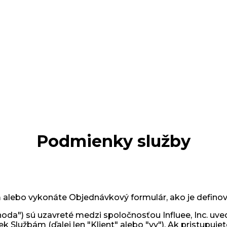
Podmienky služby
m alebo vykonáte Objednávkový formulár, ako je defino
") sú uzavreté medzi spoločnosťou Influee, Inc. uvede
 Službám (ďalej len "Klient" alebo "vy"). Ak pristupuje