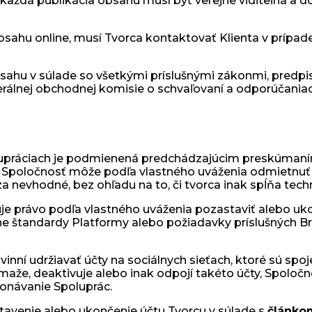
každá publikácia obsahu musí byť verejne viditeľná a do
ahu online, musí Tvorca kontaktovať Klienta v prípade
sahu v súlade so všetkými príslušnými zákonmi, predp
álnej obchodnej komisie o schvaľovaní a odporúčaniach
upráciach je podmienená predchádzajúcim preskúmaním 
. Spoločnosť môže podľa vlastného uváženia odmietnuť a
 za nevhodné, bez ohľadu na to, či tvorca inak spĺňa tec
je právo podľa vlastného uváženia pozastaviť alebo uk
ne štandardy Platformy alebo požiadavky príslušných Bri
inní udržiavať účty na sociálnych sieťach, ktoré sú spo
maže, deaktivuje alebo inak odpojí takéto účty, Spoloč
onávanie Spoluprác.
tavenie alebo ukončenie účtu Tvorcu v súlade s
článko