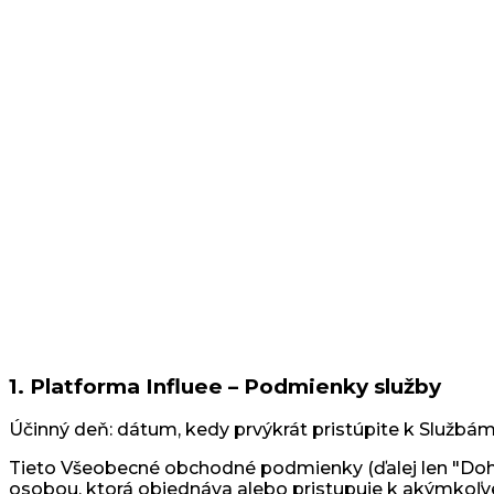
Automatizujte svoj proces postprodukcie UGC videí.
Influencer Marketing
Influencer kampane vo veľkom.
Krajiny
Priemyselné odvetvia
Centrum obsahu
Blog
Príbehy zákazníkov
Cenník
Pre tvorcov
1. Platforma Influee – Podmienky služby
Účinný deň: dátum, kedy prvýkrát pristúpite k Službá
Tieto Všeobecné obchodné podmienky (ďalej len "Dohoda
osobou, ktorá objednáva alebo pristupuje k akýmkoľvek