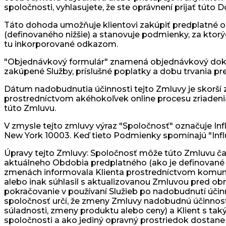
spoločnosti, vyhlasujete, že ste oprávnení prijať túto
Táto dohoda umožňuje klientovi zakúpiť predplatné on
(definovaného nižšie) a stanovuje podmienky, za kto
tu inkorporované odkazom.
"Objednávkový formulár" znamená objednávkový dokum
zakúpené Služby, príslušné poplatky a dobu trvania pr
Dátum nadobudnutia účinnosti tejto Zmluvy je skorší z
prostredníctvom akéhokoľvek online procesu zriadeni
túto Zmluvu.
V zmysle tejto zmluvy výraz "Spoločnosť" označuje Infl
New York 10003. Keď tieto Podmienky spomínajú "Influee
Úpravy tejto Zmluvy: Spoločnosť môže túto Zmluvu čas
aktuálneho Obdobia predplatného (ako je definované n
zmenách informovala Klienta prostredníctvom komuniká
alebo inak súhlasil s aktualizovanou Zmluvou pred 
pokračovanie v používaní Služieb po nadobudnutí účinn
spoločnosť určí, že zmeny Zmluvy nadobudnú účinnos
súladnosti, zmeny produktu alebo ceny) a Klient s 
spoločnosti a ako jediný opravný prostriedok dostane 