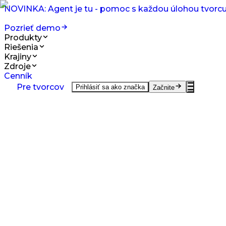
NOVINKA: Agent je tu - pomoc s každou úlohou tvorcu
Pozrieť demo
Produkty
Riešenia
Krajiny
Zdroje
Cenník
Produkty
Pre tvorcov
Prihlásiť sa ako značka
Začnite
UGC Tvorba na požiadanie
UGC od tvorcov z celého sveta.
UGC Video Editor