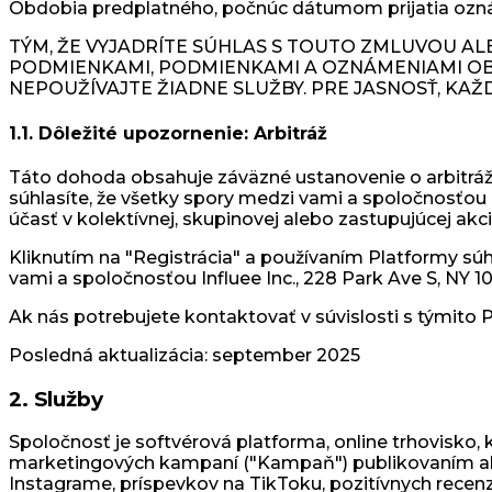
Obdobia predplatného, počnúc dátumom prijatia ozn
TÝM, ŽE VYJADRÍTE SÚHLAS S TOUTO ZMLUVOU ALE
PODMIENKAMI, PODMIENKAMI A OZNÁMENIAMI OBS
NEPOUŽÍVAJTE ŽIADNE SLUŽBY. PRE JASNOSŤ, KAŽ
1.1. Dôležité upozornenie: Arbitráž
Táto dohoda obsahuje záväzné ustanovenie o arbitráž
súhlasíte, že všetky spory medzi vami a spoločnosťou
účasť v kolektívnej, skupinovej alebo zastupujúcej akcii
Kliknutím na "Registrácia" a používaním Platformy sú
vami a spoločnosťou Influee Inc., 228 Park Ave S, NY 1
Ak nás potrebujete kontaktovať v súvislosti s týmito
Posledná aktualizácia: september 2025
2. Služby
Spoločnosť je softvérová platforma, online trhovisko, k
marketingových kampaní ("Kampaň") publikovaním alebo 
Instagrame, príspevkov na TikToku, pozitívnych rece