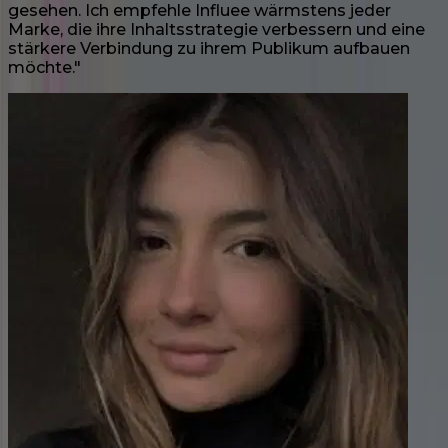
gesehen. Ich empfehle Influee wärmstens jeder
Marke, die ihre Inhaltsstrategie verbessern und eine
stärkere Verbindung zu ihrem Publikum aufbauen
möchte."