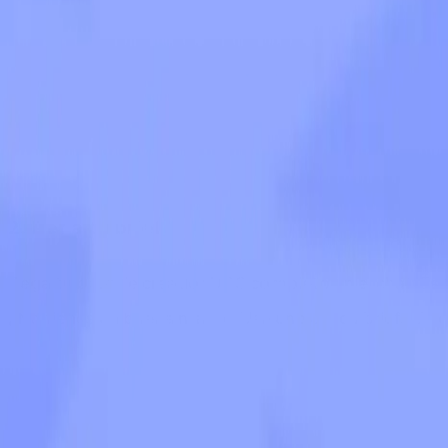
2. Pega tu brief
Pega tu brief de creador UGC completo en el chat. Es el
¿No tienes un brief a mano? Usa uno de los briefs de ej