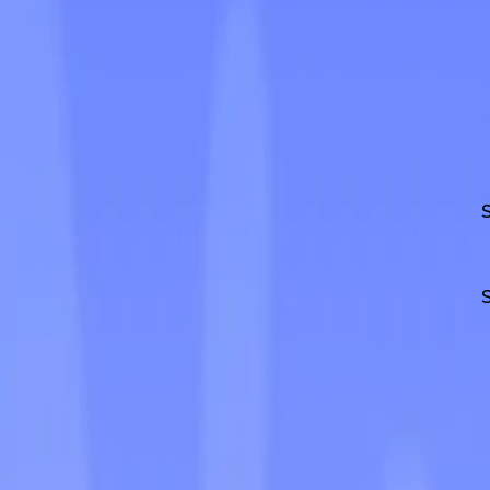
malinterpretar o volver a preguntarte. Entrenado con 
la corrección recomendada y lo que la ambigüedad te v