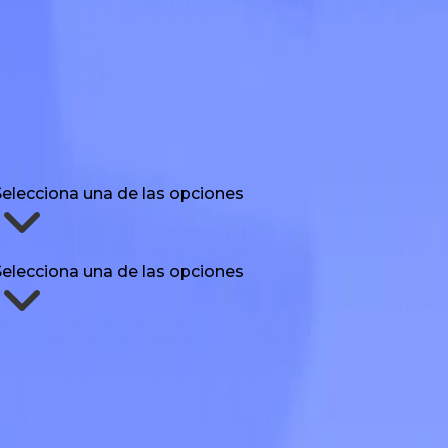
el análisis de Influee de 100.000+ guiones UGC y briefs
a a costar: rondas de revisión, tomas perdidas, riesgo
Consigue las instrucciones de configuración en 5 minuto
Nombre
Correo electrónico de trabajo
URL del sitio web
¿Has utilizado UGC para marketing antes?
Selecciona una de las opciones
¿Cuánto UGC necesitas cada mes?
Selecciona una de las opciones
Envíame el skill
Cómo funciona