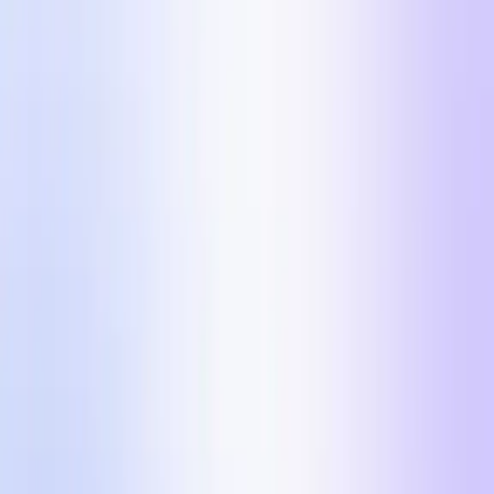
Az 5 hirdetési formátum, amellyel a DTC márkák
2026-ban $100k/nap fölé skáláznak a Metán.