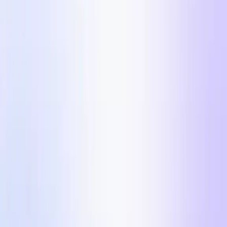
UGC Videószerkesztő
Automatizáld az UGC videó utómunka
folyamatodat.
Influencer Marketing
Influencer kampányok nagy léptékben.
Országok
Iparágak
Tartalomközpont
Blog
Ügyféltörténetek
Árazás
Alkotóknak
$100k/nap Meta hirdetési
formátumok 2026-ban