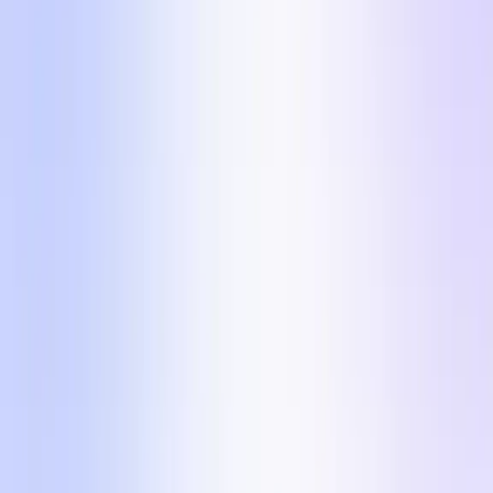
Az 5 formátum, amit megkapsz
Öt vizuálisan változatos formátum, hogy a hirdetési
fiókod sose fáradjon ki. Mindegyikhez jár a
megközelítés, hogy miért konvertál, és egy azonnal
bevethető UGC brief.