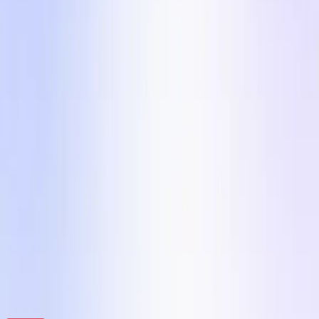
Szeretnéd az egyik formátumot egy valódi
UGC alkotóval elindítani?
Briefelj egy alkotót bármelyik ebből az 5
formátumból kevesebb mint 10 perc alatt az Influee-
n. 110 000+ ellenőrzött UGC alkotó 24 piacon, az
átlagos kampány 7 nap alatt elkészül. Ingyenes
regisztráció, bankkártya nélkül.
Kezdje
Kreatív Motor az eCom Márkák Számára
Influee Inc.
hello@influee.co