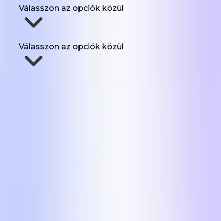
Válasszon az opciók közül
Mennyi UGC-re van szükséged havonta?
Válasszon az opciók közül
Küldd el a formátumokat