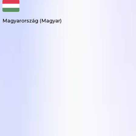
Magyarország
(
Magyar
)
Termékek
Igény szerinti UGC Készítés
UGC Videószerkesztő
Influencer Marketing
Megoldások
Ügynökségeknek
Országok
Iparágak
Cég
Szolgáltatási Feltételek
Adatvédelmi Irányelvek
Tartalomközpont
Blog