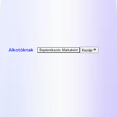
ÚJ: Megérkezett az Agent - segít minden alkotói
feladatban.
Demó megtekintése
Termékek
Megoldások
Országok
Erőforrások
Árazás
Termékek
Alkotóknak
Bejelentkezés Márkaként
Kezdje
Igény szerinti UGC Készítés
UGC kreátoroktól világszerte.