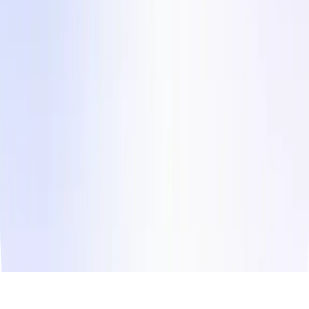
Ügyfél történetek
Lépj Velünk Kapcsolatba
Instagram
LinkedIn
Facebook
Twitter
© Copyright
2026
Influee Inc.