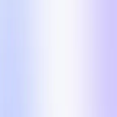
Kérem az 5 formátumot
Keresztnév
Munka Email
Weboldal URL
Használt már UGC-t marketinghez korábban?