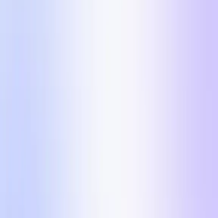
Ricevi i 5 formati
Nome
Email professionale
URL del Sito web
Hai mai usato UGC per il marketing prima d'ora?