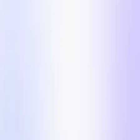
Video Editor UGC
Automatizza il processo di post produzione video
UGC.
Influencer Marketing
Campagne influencer su scala.
Paesi
Industrie
Centro Contenuti
Blog
Storie di Clienti
Tariffe
Per Creator
Formati di Meta Ads da
$100k/giorno nel 2026