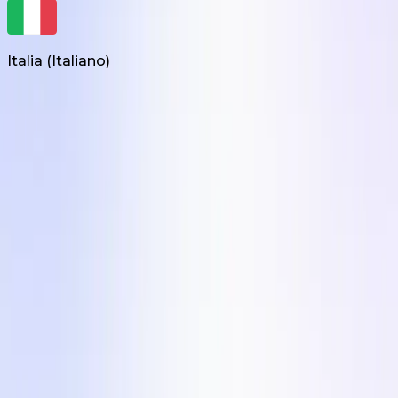
Italia
(
Italiano
)
Prodotti
Creazione di UGC su richiesta
Video Editor UGC
Influencer Marketing
Soluzioni
Per le Agenzie
Paesi
Settori
Azienda
Termini di Servizio
Politica sulla Privacy
Centro Contenuti
Blog