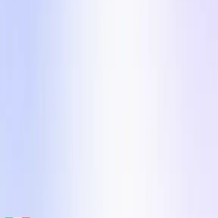
Vuoi realizzare uno di questi formati con un
vero creator UGC?
Crea il brief per un creator in uno qualsiasi di questi 5
formati in meno di 10 minuti su Influee. Oltre 110.000
creator UGC verificati in 24 mercati, con una
campagna media consegnata in 7 giorni.
Registrazione gratuita, senza carta.
Inizia
Motore creativo per marchi di e-commerce
Influee Inc.
hello@influee.co