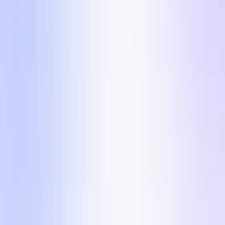
I 5 formati inclusi
Cinque formati visivamente diversi così il tuo
account non diventa mai ripetitivo. Ognuno include
l'angolo, il motivo per cui converte e un brief UGC
pronto all'uso.