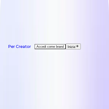
NOVITÀ: Agent è qui - ti aiuta in ogni attività da
creator.
Guarda la demo
Prodotti
Soluzioni
Paesi
Risorse
Tariffe
Prodotti
Per Creator
Accedi come brand
Inizia
Creazione di UGC su richiesta
UGC da creator di tutto il mondo.