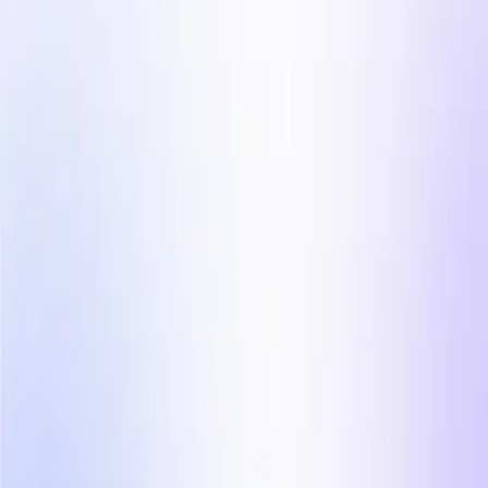
Video Editor UGC
Automatizza il processo di post produzione video
UGC.
Influencer Marketing
Campagne influencer su scala.
Paesi
Industrie
Centro Contenuti
Blog
Storie di Clienti
Guarda campagne di 
Tariffe
Per Creator
creator reali su Influee
Scopri com'è il contenuto autentico degli influencer
— post reali, creator reali, risultati reali. Filtra per
settore e trova ciò che funziona per la tua nicchia.