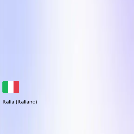
Motore creativo per marchi di e-commerce
Influee Inc.
hello@influee.co
Italia
(
Italiano
)
Prodotti
Creazione di UGC su richiesta
Video Editor UGC