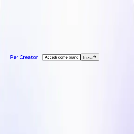
NOVITÀ: Agent è qui - ti aiuta in ogni attività da
creator.
Guarda la demo
Prodotti
Soluzioni
Paesi
Risorse
Tariffe
Prodotti
Per Creator
Accedi come brand
Inizia
Creazione di UGC su richiesta
UGC da creator di tutto il mondo.