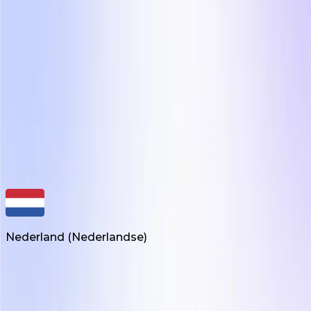
Creatieve motor voor eCom merken
Influee Inc.
hello@influee.co
Nederland
(
Nederlandse
)
Producten
On-Demand UGC Creation
UGC Video Editor