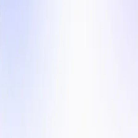
Influencer Marketing
Oplossingen
Voor Bureaus
Landen
Sectoren
Bedrijf
Algemene Voorwaarden
Privacybeleid
Contenthub
Blog
Klantverhalen
Contact
Instagram