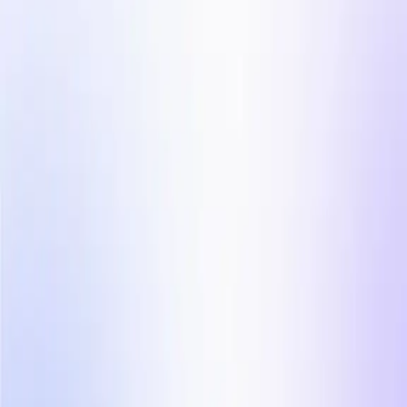
Automatiseer uw UGC video post productieproces.
Influencer Marketing
Influencer-campagnes op schaal.
Landen
Industrieën
Contenthub
Blog
Klantverhalen
Laat je inspireren door 
Prijzen
Voor Creators
echte influencer-
campagnes
Ontdek hoe authentieke influencer-content eruitziet
— echte posts, echte creators, echte resultaten. Filter
op branche en ontdek wat werkt voor jouw niche.