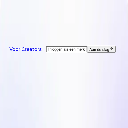
NIEUW: Agent is er - hulp bij elke creator-taak.
Bekijk demo
Producten
Oplossingen
Landen
Bronnen
Prijzen
Producten
Voor Creators
Inloggen als een merk
Aan de slag
On-Demand UGC Creation
UGC van creators wereldwijd.
UGC Video Editor