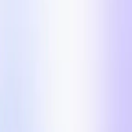
Editor de Vídeo UGC
Automatiza o seu processo de pós-produção de
vídeo UGC.
Marketing de Influenciadores
Campanhas de influencers em escala.
Países
Indústrias
Centro de Conteúdo
Blog
Histórias de Clientes
Preços
Para Criadores
Formatos de Meta Ads de
$100k/dia em 2026