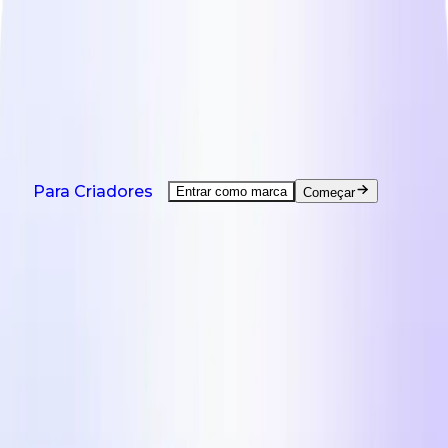
NOVO: O Agent chegou - ajuda em todas as tarefas
de criador.
Ver demo
Produtos
Soluções
Países
Recursos
Preços
Produtos
Para Criadores
Entrar como marca
Começar
UGC Creation Sob Demanda
UGC de criadores de todo o mundo.