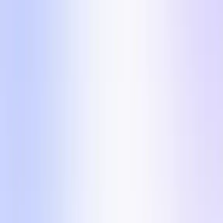
Os 5 formatos incluídos
Cinco formatos visualmente distintos para que a tua
conta nunca fique repetitiva. Cada um inclui o ângulo,
a razão pela qual converte e um brief UGC pronto a
usar.