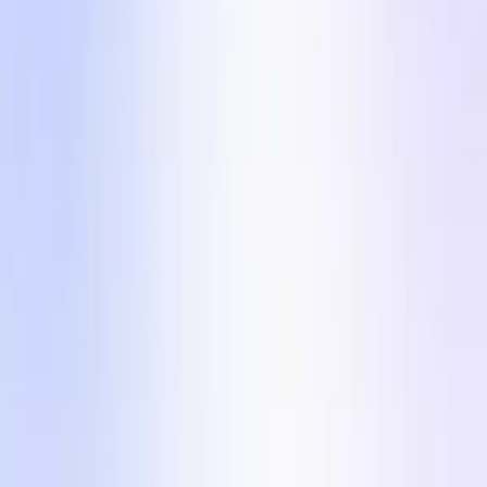
Queres criar um destes formatos com um
verdadeiro criador UGC?
Cria o brief para um criador em qualquer um destes 5
formatos em menos de 10 minutos na Influee. Mais
de 110.000 criadores UGC verificados em 24
mercados, com uma campanha média entregue em
7 dias. Registo gratuito, sem cartão.
Começar
Motor Criativo para Marcas eCom
Influee Inc.
hello@influee.co