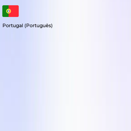
Portugal
(
Português
)
Produtos
UGC Creation Sob Demanda
Editor de Vídeo UGC
Marketing de Influenciadores
Soluções
Para Agências
Países
Indústrias
Empresa
Termos de Serviço
Política de Privacidade
Centro de Conteúdo