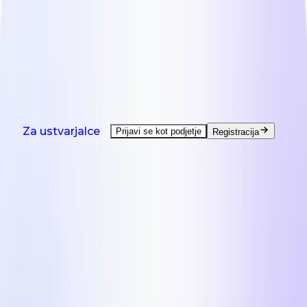
NOVO: Agent je tu - pomoč pri vsaki ustvarjalski
nalogi.
Oglej si demo
Izdelki
Rešitve
Države
Viri
Cenik
Izdelki
Za ustvarjalce
Prijavi se kot podjetje
Registracija
UGC ustvarjanje po naročilu
UGC od kreatorjev po vsem svetu.