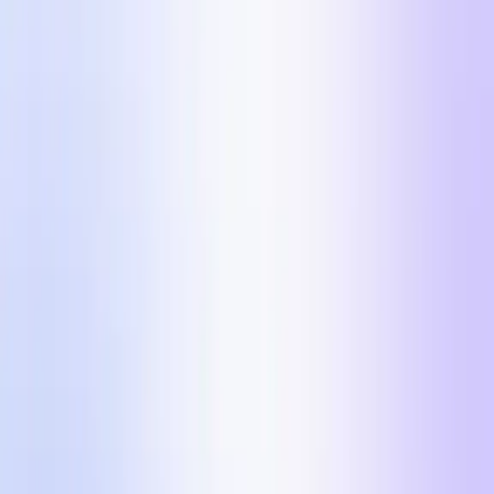
5 oglasnih formatov, s katerimi DTC blagovne
znamke v letu 2026 na Meti presegajo $100k/dan.