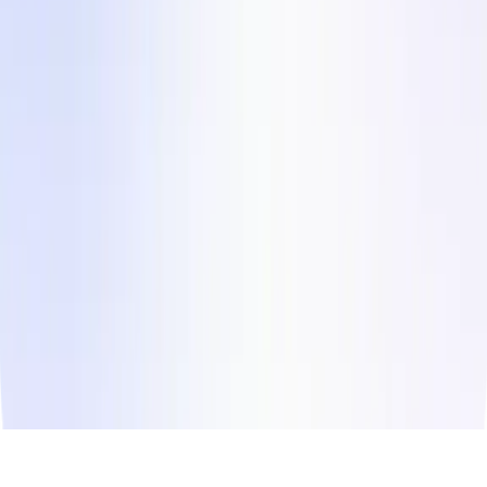
Zgodbe strank
Pišite nam
Instagram
LinkedIn
Facebook
Twitter
© Copyright
2026
Influee Inc.