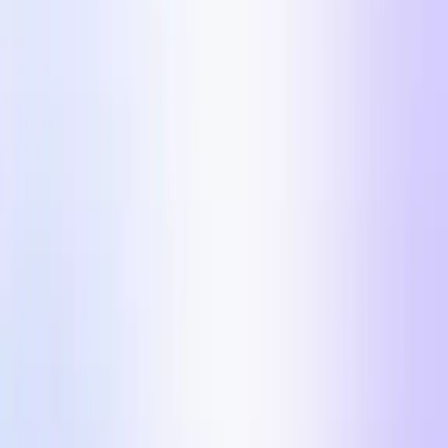
UGC video urejevalnik
Avtomatiziraj svoj postprodukcijski proces UGC
videov.
Influencer Marketing
Influencer kampanje v obsegu.
Države
Industrije
Center vsebin
Blog
Zgodbe strank
Cenik
Za ustvarjalce
Meta Ads formati za
$100k/dan v letu 2026