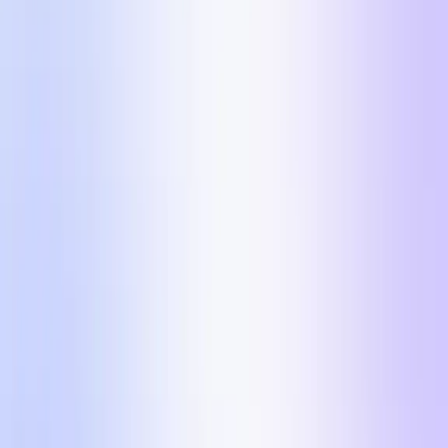
Prejmi 5 formatov
Ime
Delovni e-poštni naslov
URL spletne strani
Si že kdaj uporabil UGC za trženje?