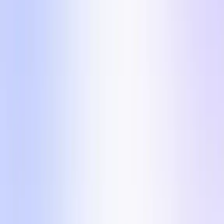
5 formatov v notranjosti
Pet vizualno raznolikih formatov, da tvoj račun nikoli
ne postane dolgočasen. Vsak vključuje zorni kot,
razlog, zakaj konvertira, in UGC brief, pripravljen za
izvedbo.