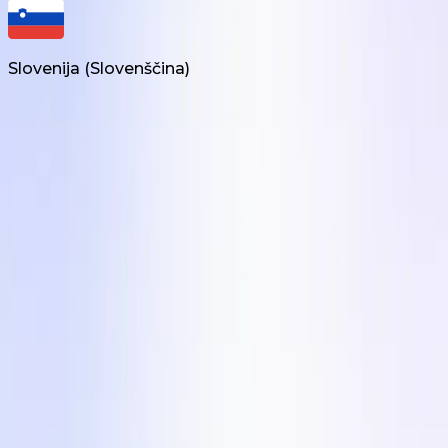
Slovenija
(
Slovenščina
)
Izdelki
UGC ustvarjanje po naročilu
UGC video urejevalnik
Influencer Marketing
Rešitve
Za Agencije
Države
Industrije
Podjetje
Pogoji storitve
Politika zasebnosti
Center vsebin
Blog