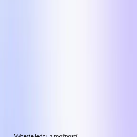
Získať 5 formátov
Meno
Pracovný e-mail
URL webovej stránky
Použili ste UGC na marketing predtým?
Vyberte jednu z možností