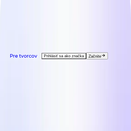
NOVINKA: Agent je tu - pomoc s každou úlohou
tvorcu.
Pozrieť demo
Produkty
Riešenia
Krajiny
Zdroje
Cenník
Produkty
Pre tvorcov
Prihlásiť sa ako značka
Začnite
UGC Tvorba na požiadanie
UGC od tvorcov z celého sveta.