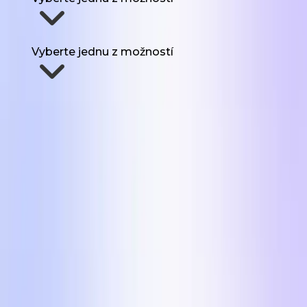
Koľko UGC potrebujete každý mesiac?
Vyberte jednu z možností
Pošlite mi formáty