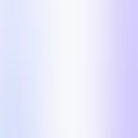
UGC Video Editor
Automatizujte svoj proces postprodukcie UGC videí.
Influencer Marketing
Influencer kampane vo veľkom.
Krajiny
Priemyselné odvetvia
Centrum obsahu
Blog
Príbehy zákazníkov
Cenník
Pre tvorcov
Meta Ads formáty pre
$100k/deň v roku 2026