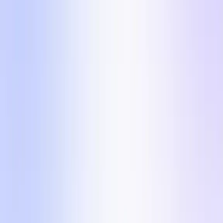
5 formátov vo vnútri
Päť vizuálne odlišných formátov, aby váš účet nikdy
nezovšednel. Ku každému dostanete uhol, prečo
konvertuje, a UGC brief pripravený na spustenie.