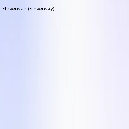
Slovensko
(
Slovenský
)
Produkty
UGC Tvorba na požiadanie
UGC Video Editor
Influencer Marketing
Riešenia
Pre Agentúry
Krajiny
Priemyselné odvetvia
Spoločnosť
Podmienky služby
Zásady ochrany osobných údajov
Centrum obsahu
Blog
Príbehy zákazníkov