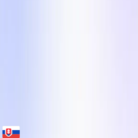
Chcete spustiť jeden z týchto formátov so
skutočným UGC tvorcom?
Zadajte tvorcovi brief v ktoromkoľvek z týchto 5
formátov za menej než 10 minút na Influee. 110 000+
preverených UGC tvorcov naprieč 24 trhmi,
priemerná kampaň dodaná za 7 dní. Registrácia
zadarmo, bez karty.
Začnite
Kreatívny motor pre eCom značky
Influee Inc.
hello@influee.co