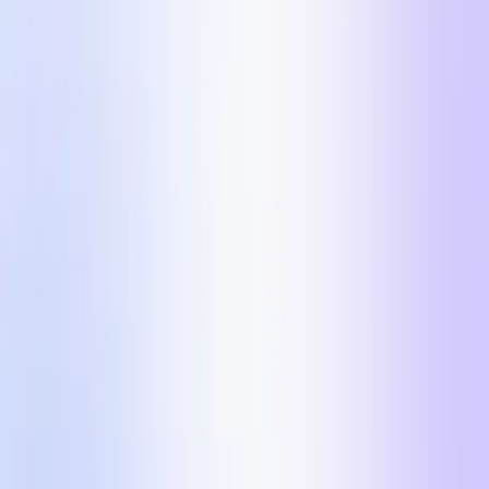
5 reklamných formátov, ktoré v roku 2026 škálujú
DTC značky cez $100k/deň na Mete.