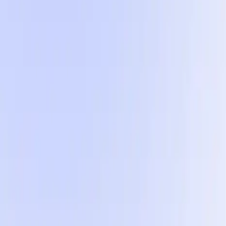
5 formátů uvnitř
Pět vizuálně odlišných formátů, aby váš účet nikdy ne