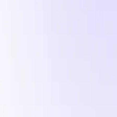
a UGC brief připravený ke spuštění.