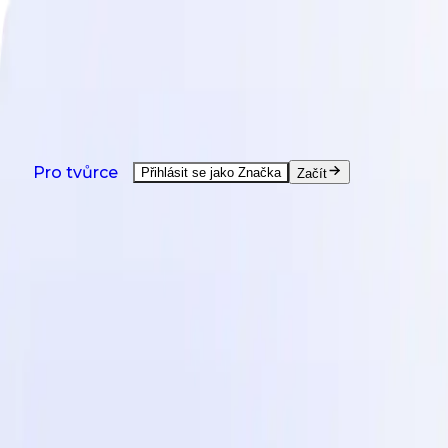
NOVINKA: Agent je tu - pomůže s každým úkolem tvůr
Zhlédnout demo
Produkty
Řešení
Země
Zdroje
Ceník
Produkty
Pro tvůrce
Přihlásit se jako Značka
Začít
UGC Vytváření na Požádání
UGC od tvůrců z celého světa.
UGC Video Editor