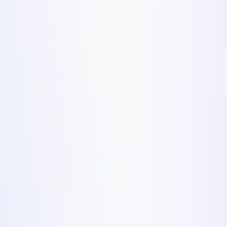
 formáty pro $100k/den v 
ormátů, které v roce 2026 škálují DTC značky přes $10