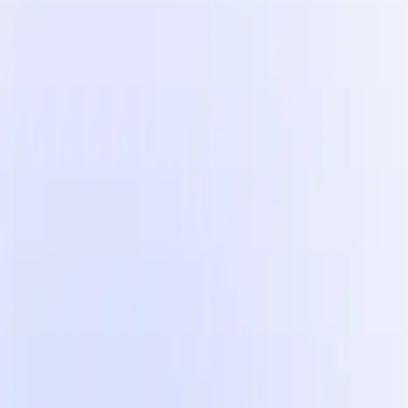
Automatizujte svůj postprodukční proces UGC videí.
Influencer Marketing
Influencer kampaně ve velkém.
Země
Průmysly
Centrum obsahu
Blog
Příběhy zákazníků
Ceník
Pro tvůrce
Meta Ads
5 reklamních f