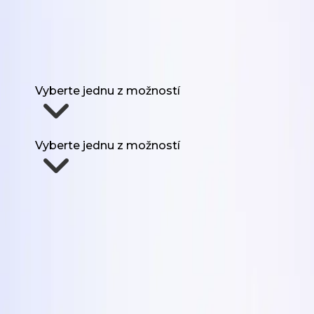
Získat 5 formátů
Jméno
Pracovní Email
URL Webu
Používali jste UGC pro marketing předtím?
Vyberte jednu z možností
Kolik UGC potřebujete každý měsíc?
Vyberte jednu z možností
Pošlete mi formáty