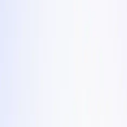
zevšedněl. Ke každému dostanete úhel, proč konvertuje, 