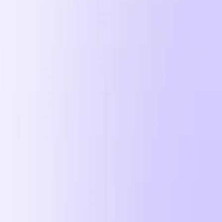
roce 2026
0k/den na Metě.