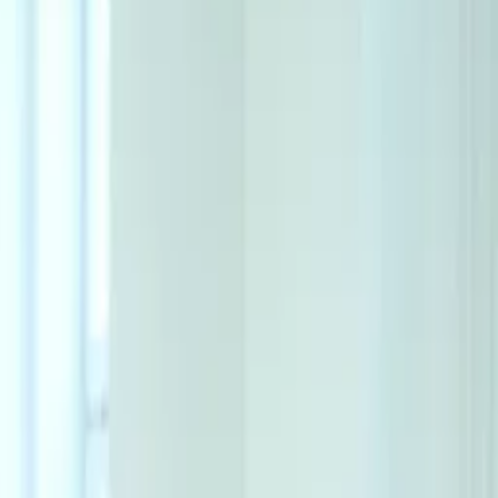
ých tvůrců z celého světa
í od více než 130 000 ověřených tvůrců z 24 zemí.