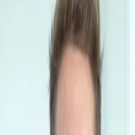
ící UGC kreativy od ověřen
lamy, recenze, unboxing, Instagram Reels, TikToky a dalš