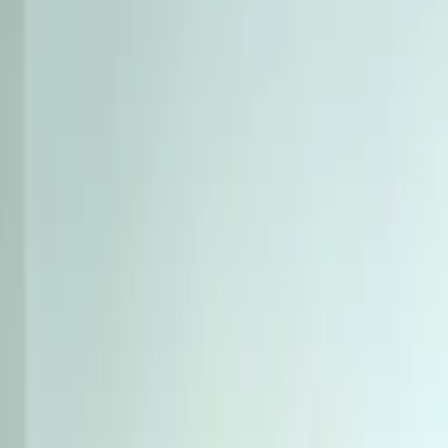
Automatizujte svůj postprodukční proces UGC videí.
Influencer Marketing
Influencer kampaně ve velkém.
Země
Průmysly
Centrum obsahu
Blog
Příběhy zákazníků
Vlastní vysoko konvertuj
Ceník
Pro tvůrce
Získejte vlastní UGC videa již od 20€! Video rek
Začít
Mobilfox