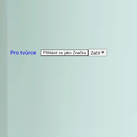
NOVINKA: Agent je tu - pomůže s každým úkolem tvůr
Zhlédnout demo
Produkty
Řešení
Země
Zdroje
Ceník
Produkty
Pro tvůrce
Přihlásit se jako Značka
Začít
UGC Vytváření na Požádání
UGC od tvůrců z celého světa.
UGC Video Editor