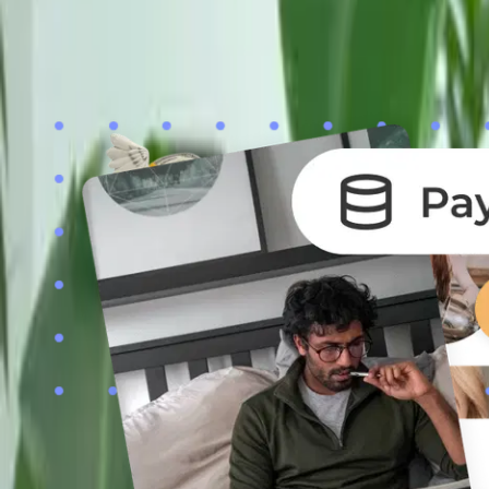
Dominika
Opava
Fitocanin
Doporučení