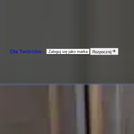
NOWOŚĆ: Agent już jest - pomoc przy każdym zadaniu
Zobacz demo
Produkty
Rozwiązania
Kraje
Zasoby
Cennik
Produkty
Dla Twórców
Zaloguj się jako marka
Rozpocznij
UGC Creation na żądanie
UGC od twórców z całego świata.
Edytor Wideo UGC