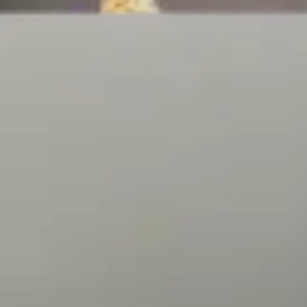
ło 25% wzrost ruchu na stro