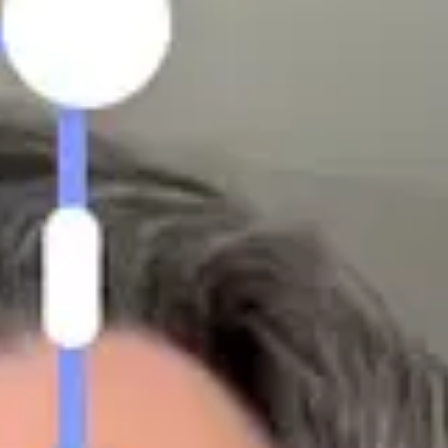
pozyskiwania klientów
Strategia UGC dla marki rodzinnej na rynku amerykań
Rozpocznij
47$
Średni koszt za 30-sekundowy film
20%
Niższy CPA; kreacje Influee w porównaniu z innymi kr
+25%
Wzrost ruchu na stronie internetowej i pozyskiwani
100%