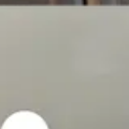
Automatyzuj proces postprodukcji video UGC.
Influencer Marketing
Kampanie influencerów na skalę.
Kraje
Branże
Centrum Treści
Blog
Historie Klientów
Cennik
Dla Twórców
Jak Else Nutrition osiągnę