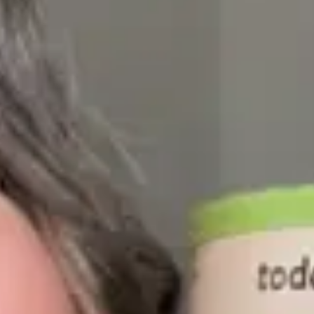
mowego były kreatywami Influee