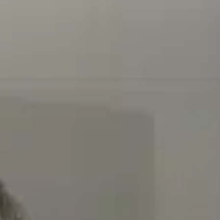
skim
eacjami
e NOWYCH klientów