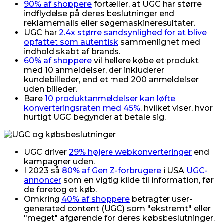
90% af shoppere
fortæller, at UGC har større
indflydelse på deres beslutninger end
reklamemails eller søgemaskineresultater.
UGC har
2.4x større sandsynlighed for at blive
opfattet som autentisk
sammenlignet med
indhold skabt af brands.
60% af shoppere
vil hellere købe et produkt
med 10 anmeldelser, der inkluderer
kundebilleder, end et med 200 anmeldelser
uden billeder.
Bare
10 produktanmeldelser kan løfte
konverteringsraten med 45%
, hvilket viser, hvor
hurtigt UGC begynder at betale sig.
UGC driver
29% højere webkonverteringer
end
kampagner uden.
I 2023 så
80% af Gen Z-forbrugere
i USA
UGC-
annoncer
som en vigtig kilde til information, før
de foretog et køb.
Omkring
40% af shoppere
betragter user-
generated content (UGC) som "ekstremt" eller
"meget" afgørende for deres købsbeslutninger.