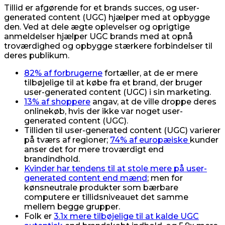
Tillid er afgørende for et brands succes, og user-
generated content (UGC) hjælper med at opbygge
den. Ved at dele ægte oplevelser og oprigtige
anmeldelser hjælper UGC brands med at opnå
troværdighed og opbygge stærkere forbindelser til
deres publikum.
82% af forbrugerne
fortæller, at de er mere
tilbøjelige til at købe fra et brand, der bruger
user-generated content (UGC) i sin marketing.
13% af shoppere
angav, at de ville droppe deres
onlinekøb, hvis der ikke var noget user-
generated content (UGC).
Tilliden til user-generated content (UGC) varierer
på tværs af regioner;
74% af europæiske
kunder
anser det for mere troværdigt end
brandindhold.
Kvinder har tendens til at stole mere på user-
generated content end mænd
; men for
kønsneutrale produkter som bærbare
computere er tillidsniveauet det samme
mellem begge grupper.
Folk er
3.1x mere tilbøjelige til at kalde UGC