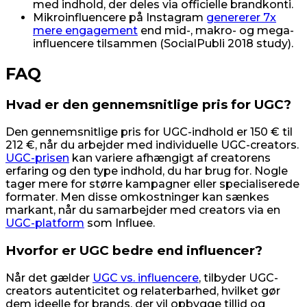
med indhold, der deles via officielle brandkonti.
Mikroinfluencere på Instagram
genererer 7x
mere engagement
end mid-, makro- og mega-
influencere tilsammen (SocialPubli 2018 study).
FAQ
Hvad er den gennemsnitlige pris for UGC?
Den gennemsnitlige pris for UGC-indhold er 150 € til
212 €, når du arbejder med individuelle UGC-creators.
UGC-prisen
kan variere afhængigt af creatorens
erfaring og den type indhold, du har brug for. Nogle
tager mere for større kampagner eller specialiserede
formater. Men disse omkostninger kan sænkes
markant, når du samarbejder med creators via en
UGC-platform
som Influee.
Hvorfor er UGC bedre end influencer?
Når det gælder
UGC vs. influencere
, tilbyder UGC-
creators autenticitet og relaterbarhed, hvilket gør
dem ideelle for brands, der vil opbygge tillid og