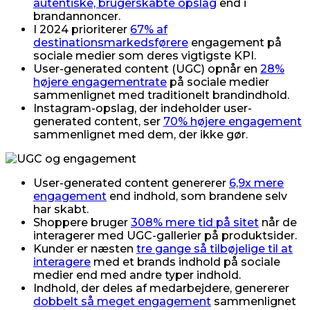
autentiske, brugerskabte opslag
end i
brandannoncer.
I 2024 prioriterer
67% af
destinationsmarkedsførere
engagement på
sociale medier som deres vigtigste KPI.
User-generated content (UGC) opnår en
28%
højere engagementrate
på sociale medier
sammenlignet med traditionelt brandindhold.
Instagram-opslag, der indeholder user-
generated content, ser
70% højere engagement
sammenlignet med dem, der ikke gør.
User-generated content genererer
6,9x mere
engagement
end indhold, som brandene selv
har skabt.
Shoppere bruger
308% mere tid på sitet
når de
interagerer med UGC-gallerier på produktsider.
Kunder er næsten
tre gange så tilbøjelige til at
interagere
med et brands indhold på sociale
medier end med andre typer indhold.
Indhold, der deles af medarbejdere, genererer
dobbelt så meget engagement
sammenlignet