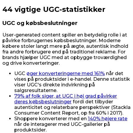
44 vigtige UGC-statistikker
UGC og købsbeslutninger
User-generated content spiller en betydelig rolle i at
påvirke forbrugernes købsbeslutninger. Moderne
købere stoler langt mere på ægte, autentisk indhold
fra andre forbrugere end på traditionel reklame. For
brands hjælper UGC med at opbygge troværdighed
og drive konverteringer.
UGC
øger konverteringerne med 161%
når det
vises på produktsider i e-handel. Denne statistik
viser UGC's direkte indvirkning på
salgsresultaterne.
79% af folk siger, at UGC i høj grad påvirker
deres købsbeslutninger
fordi det tilbyder
autenticitet og relaterbare perspektiver (Stackla
Consumer Content Report, op fra 60% i 2017).
Shoppere konverterer med en
140% højere rate
når de interagerer med UGC-gallerier på
produktsider.