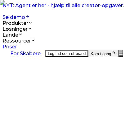
NYT: Agent er her - hjælp til alle creator-opgaver.
Se demo
Produkter
Løsninger
Lande
Ressourcer
Priser
Produkter
For Skabere
Log ind som et brand
Kom i gang
On-Demand UGC Creation
UGC fra skabere verden over.
UGC Video Editor