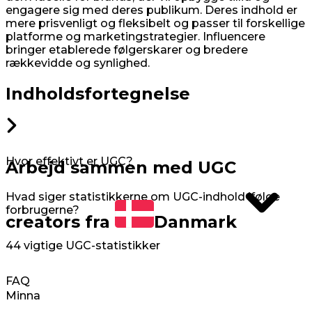
engagere sig med deres publikum. Deres indhold er
mere prisvenligt og fleksibelt og passer til forskellige
platforme og marketingstrategier. Influencere
bringer etablerede følgerskarer og bredere
rækkevidde og synlighed.
Indholdsfortegnelse
Hvor effektivt er UGC?
Arbejd sammen med UGC
Hvad siger statistikkerne om UGC-indhold ifølge
forbrugerne?
creators fra
Danmark
44 vigtige UGC-statistikker
FAQ
Minna