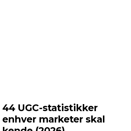
Automatiser din UGC video post-produktion.
Influencer Marketing
Influencer-kampagner i stor skala.
Lande
Industrier
Indholdscenter
Blog
Kundehistorier
Priser
For Skabere
44 UGC-statistikker
enhver marketer skal
kende (2026)