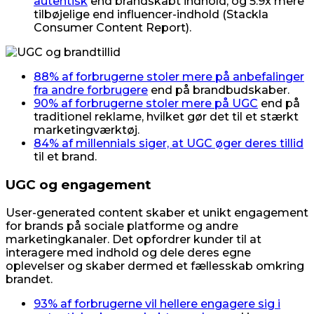
autentisk
end brandskabt indhold, og 5.9x mere
tilbøjelige end influencer-indhold (Stackla
Consumer Content Report).
88% af forbrugerne stoler mere på anbefalinger
fra andre forbrugere
end på brandbudskaber.
90% af forbrugerne stoler mere på UGC
end på
traditionel reklame, hvilket gør det til et stærkt
marketingværktøj.
84% af millennials siger, at UGC øger deres tillid
til et brand.
UGC og engagement
User-generated content skaber et unikt engagement
for brands på sociale platforme og andre
marketingkanaler. Det opfordrer kunder til at
interagere med indhold og dele deres egne
oplevelser og skaber dermed et fællesskab omkring
brandet.
93% af forbrugerne vil hellere engagere sig i