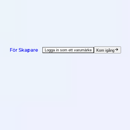
NYTT: Agent är här - hjälp med alla creator-uppgifter.
Se demo
Produkter
Lösningar
Länder
Resurser
Prissättning
Produkter
För Skapare
Logga in som ett varumärke
Kom igång
On-Demand UGC Creation
UGC från kreatörer världen över.
UGC Video Editor