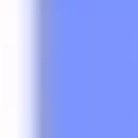
Tatjana
Zagreb
Flink
431
626.4K