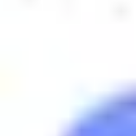
Socksy
2.6K