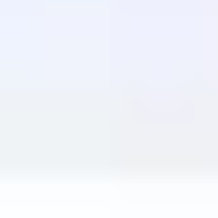
Matilda
Olsfors
BERCLE LONDON Headwear
774