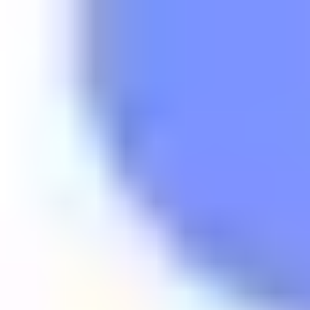
Malmö
ImseVimse
54
1.9K