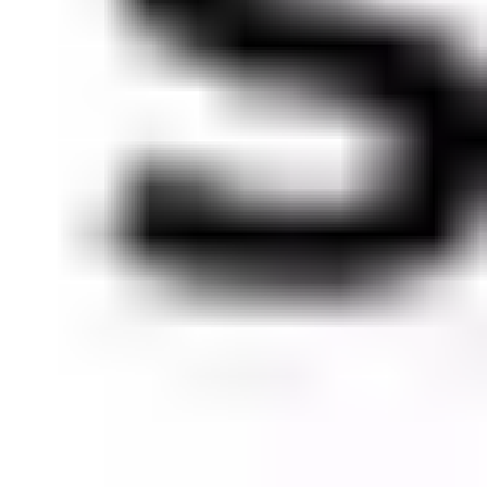
Maihan
Eskilstuna
DAAR Cosmetics
252
4.8K