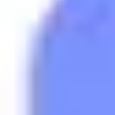
Nika
Ljubljana
Fashion Queens
623