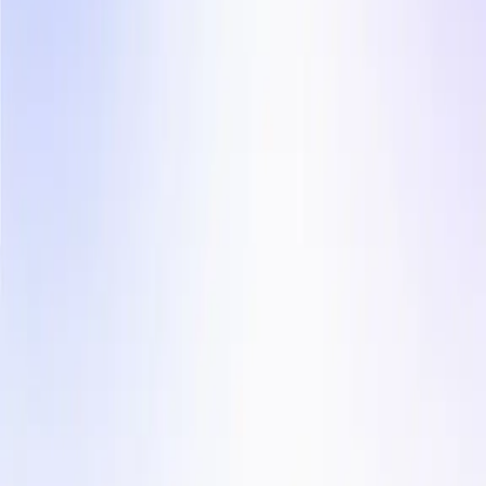
Produkter
On-Demand UGC Creation
UGC Video Editor
Influencer Marketing
Lösningar
För Byråer
Länder
Branscher
Företag
Användarvillkor
Integritetspolicy
Innehållscenter
Blogg
Kundberättelser
Kontakta oss