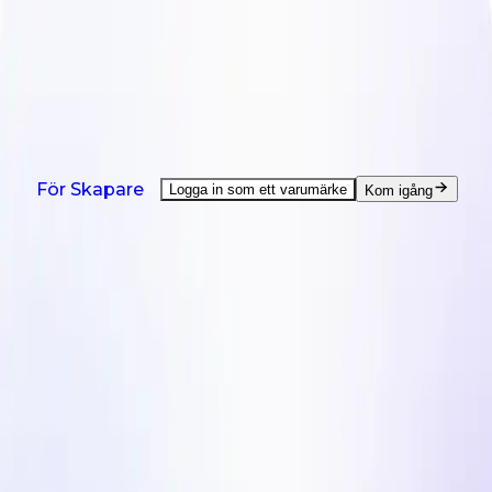
NYTT: Agent är här - hjälp med alla creator-uppgifter.
Se demo
Produkter
Lösningar
Länder
Resurser
Prissättning
Produkter
För Skapare
Logga in som ett varumärke
Kom igång
On-Demand UGC Creation
UGC från kreatörer världen över.
UGC Video Editor