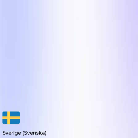
Recensionsvideor
Unboxing-videor
Produktanvändningsvideor
Kreativ motor för e-handelsvarumärken
Influee Inc.
hello@influee.co
Sverige
(
Svenska
)