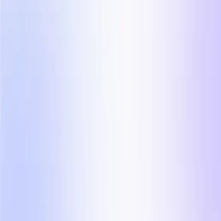
Hudvård
Mode
Accessoarer
Föräldraskap
Mat och dryck
Lifestyle-foton
Närbildsfoton
Flatlay-foton